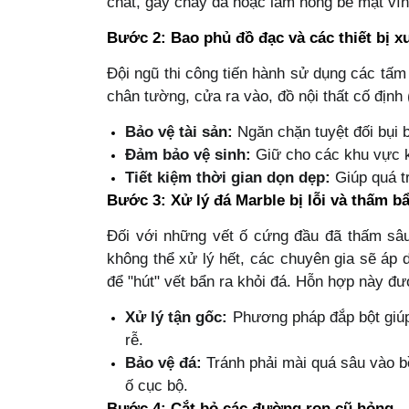
chất, gây cháy đá hoặc làm hỏng bề mặt vĩn
Bước 2: Bao phủ đồ đạc và các thiết bị 
Đội ngũ thi công tiến hành sử dụng các tấ
chân tường, cửa ra vào, đồ nội thất cố định (
Bảo vệ tài sản:
Ngăn chặn tuyệt đối bụi 
Đảm bảo vệ sinh:
Giữ cho các khu vực k
Tiết kiệm thời gian dọn dẹp:
Giúp quá tr
Bước 3: Xử lý đá Marble bị lỗi và thấm b
Đối với những vết ố cứng đầu đã thấm sâ
không thể xử lý hết, các chuyên gia sẽ áp 
để "hút" vết bẩn ra khỏi đá. Hỗn hợp này đượ
Xử lý tận gốc:
Phương pháp đắp bột giúp 
rễ.
Bảo vệ đá:
Tránh phải mài quá sâu vào bề
ố cục bộ.
Bước 4: Cắt bỏ các đường ron cũ hỏng