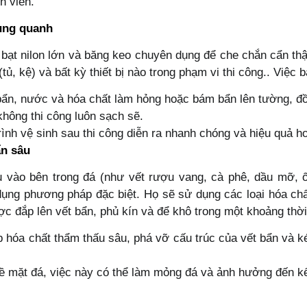
h viễn.
xung quanh
m bạt nilon lớn và băng keo chuyên dụng để che chắn cẩn t
tủ, kệ) và bất kỳ thiết bị nào trong phạm vi thi công.. Việc 
bẩn, nước và hóa chất làm hỏng hoặc bám bẩn lên tường, đồ
hông thi công luôn sạch sẽ.
ình vệ sinh sau thi công diễn ra nhanh chóng và hiệu quả h
ẩn sâu
u vào bên trong đá (như vết rượu vang, cà phê, dầu mỡ, 
dụng phương pháp đặc biệt. Họ sẽ sử dụng các loại hóa chấ
c đắp lên vết bẩn, phủ kín và để khô trong một khoảng thời g
hóa chất thẩm thấu sâu, phá vỡ cấu trúc của vết bẩn và ké
 mặt đá, việc này có thể làm mỏng đá và ảnh hưởng đến kết