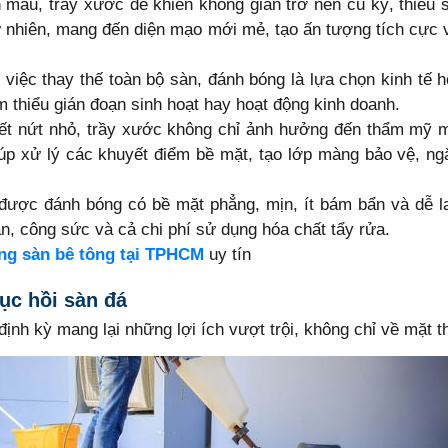
 màu, trầy xước dễ khiến không gian trở nên cũ kỹ, thiếu
 tự nhiên, mang đến diện mạo mới mẻ, tạo ấn tượng tích cực
việc thay thế toàn bộ sàn, đánh bóng là lựa chọn kinh tế h
iảm thiểu gián đoạn sinh hoạt hay hoạt động kinh doanh.
t nứt nhỏ, trầy xước không chỉ ảnh hưởng đến thẩm mỹ mà 
úp xử lý các khuyết điểm bề mặt, tạo lớp màng bảo vệ, ng
ược đánh bóng có bề mặt phẳng, mịn, ít bám bẩn và dễ la
an, công sức và cả chi phí sử dụng hóa chất tẩy rửa.
ng sàn bê tông tại TPHCM
uy tín
hục hồi sàn đá
ịnh kỳ mang lại những lợi ích vượt trội, không chỉ về mặt 