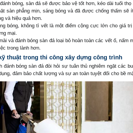
đánh bóng, sàn đá sẽ được bảo vệ tốt hơn, kéo dài tuổi thọ
t sàn phẳng mịn, sáng bóng và đã được chống thấm sẽ ít 
g và hiệu quả hơn.
g bóng, không tì vết là một điểm cộng cực lớn cho giá trị
ơng mại.
mài và đánh bóng sàn đá loại bỏ hoàn toàn các vết ố, nấm m
iệc trong lành hơn.
ỹ thuật trong thi công xây dựng công trình
 đánh bóng sàn đá đòi hỏi sự tuân thủ nghiêm ngặt các bư
 dụng, đảm bảo chất lượng và sự an toàn tuyệt đối cho bề mặ