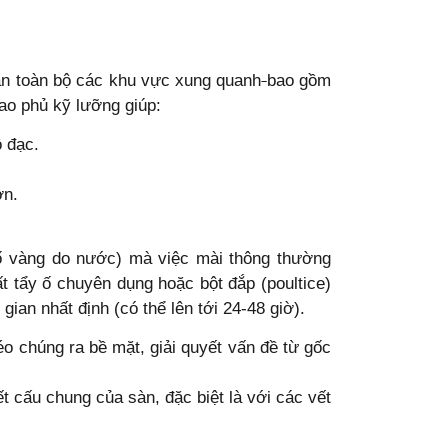
hận toàn bộ các khu vực xung quanh
bao gồm
bao phủ kỹ lưỡng giúp:
 đạc.
ơn.
ố vàng do nước) mà việc mài thông thường
t tẩy ố chuyên dụng hoặc bột đắp (poultice)
ian nhất định (có thể lên tới 24-48 giờ).
o chúng ra bề mặt, giải quyết vấn đề từ gốc
 cấu chung của sàn, đặc biệt là với các vết