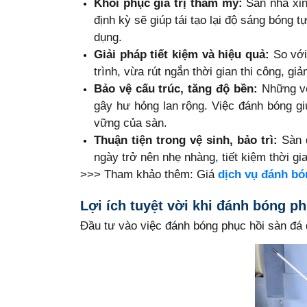
Khôi phục giá trị thẩm mỹ:
Sàn nhà xỉn
định kỳ sẽ giúp tái tạo lại độ sáng bóng
dụng.
Giải pháp tiết kiệm và hiệu quả:
So với 
trình, vừa rút ngắn thời gian thi công, g
Bảo vệ cấu trúc, tăng độ bền:
Những vế
gây hư hỏng lan rộng. Việc đánh bóng gi
vững của sàn.
Thuận tiện trong vệ sinh, bảo trì:
Sàn đ
ngày trở nên nhẹ nhàng, tiết kiệm thời gi
>>> Tham khảo thêm: Giá
dịch vụ đánh bó
Lợi ích tuyệt vời khi đánh bóng p
Đầu tư vào việc đánh bóng phục hồi sàn đá đ