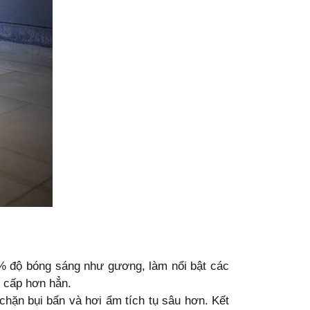
00% độ bóng sáng như gương, làm nổi bật các
g cấp hơn hẳn.
 chặn bụi bẩn và hơi ẩm tích tụ sâu hơn. Kết