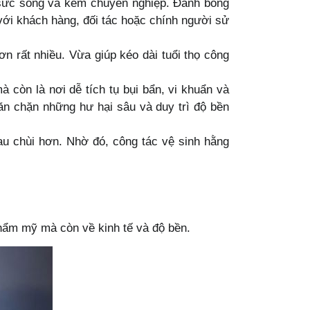
 sức sống và kém chuyên nghiệp. Đánh bóng
 với khách hàng, đối tác hoặc chính người sử
ơn rất nhiều. Vừa giúp kéo dài tuổi thọ công
còn là nơi dễ tích tụ bụi bẩn, vi khuẩn và
ăn chặn những hư hại sâu và duy trì độ bền
u chùi hơn. Nhờ đó, công tác vệ sinh hằng
thẩm mỹ mà còn về kinh tế và độ bền.