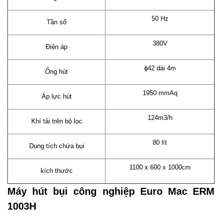
50 Hz
Tần số
380V
Điện áp
ϕ42 dài 4m
Ống hút
1950 mmAq
Áp lực hút
124m3/h
Khí tải trên bộ lọc
80 lít
Dung tích chứa bụi
1100 x 600 x 1000cm
kích thước
Máy hút bụi công nghiệp Euro Mac ERM
1003H