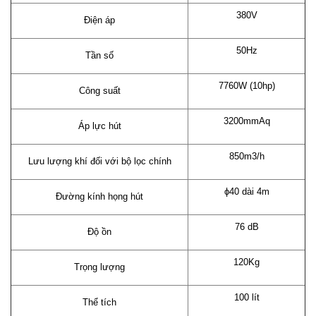
380V
Điện áp
50Hz
Tần số
7760W (10hp)
Công suất
3200mmAq
Áp lực hút
850m3/h
Lưu lượng khí đối với bộ lọc chính
ϕ40 dài 4m
Đường kính họng hút
76 dB
Độ ồn
120Kg
Trọng lượng
100 lít
Thể tích