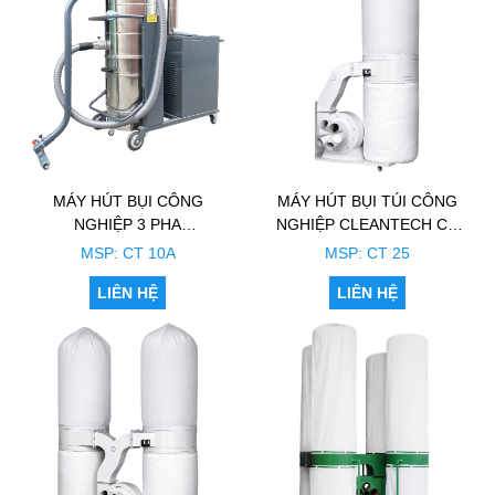
MÁY HÚT BỤI CÔNG
MÁY HÚT BỤI TÚI CÔNG
NGHIỆP 3 PHA
NGHIỆP CLEANTECH CT
CLEANTECH CT 10A
25 (1 TÚI)
MSP: CT 10A
MSP: CT 25
LIÊN HỆ
LIÊN HỆ