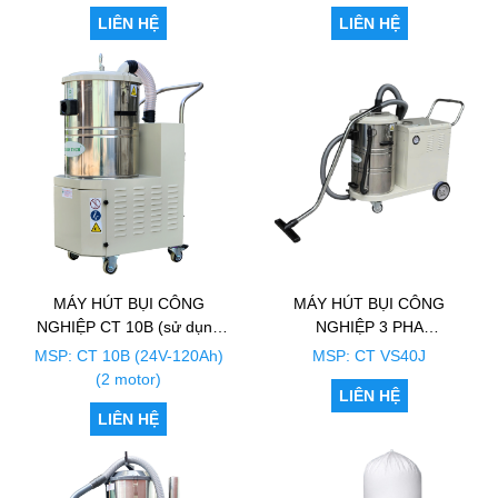
LIÊN HỆ
LIÊN HỆ
MÁY HÚT BỤI CÔNG
MÁY HÚT BỤI CÔNG
NGHIỆP CT 10B (sử dụng
NGHIỆP 3 PHA
bình)
CLEANTECH CT VS40J
MSP: CT 10B (24V-120Ah)
MSP: CT VS40J
(2 motor)
LIÊN HỆ
LIÊN HỆ