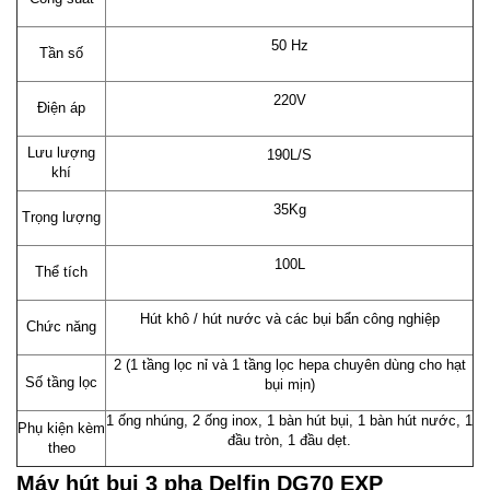
50 Hz
Tần số
220V
Điện áp
Lưu lượng
190L/S
khí
35Kg
Trọng lượng
100L
Thể tích
Hút khô / hút nước và các bụi bẩn công nghiệp
Chức năng
2 (1 tầng lọc nỉ và 1 tầng lọc hepa chuyên dùng cho hạt
Số tầng lọc
bụi mịn)
1 ống nhúng, 2 ống inox, 1 bàn hút bụi, 1 bàn hút nước, 1
Phụ kiện kèm
đầu tròn, 1 đầu dẹt.
theo
Máy hút bụi 3 pha Delfin DG70 EXP