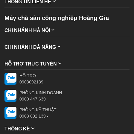
THÔNG TIN LIÊN HỆ
Máy chà sàn công nghiệp Hoàng Gia
CHI NHÁNH HÀ NỘI
CHI NHÁNH ĐÀ NẴNG
HỖ TRỢ TRỰC TUYẾN
HỖ TRỢ
0903692139
PHÒNG KINH DOANH
0909 447 639
PHÒNG KỸ THUẬT
0903 692 139 -
THỐNG KÊ