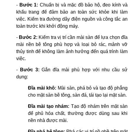
-
Bước 1:
Chuẩn bị và mặc đồ bảo hộ, đeo kính và
khẩu trang để đảm bảo an toàn sức khỏe khi làm
việc. Kiểm tra đường dây điện nguồn và công tắc an
toàn trước khi khởi động máy.
-
Bước 2:
Kiểm tra vị trí cần mài sàn để lựa chọn đĩa
mài nền bê tông phù hợp và loại bỏ rác, mảnh vỡ
thủy tinh để không làm ảnh hưởng đến quá trình làm
việc.
-
Bước 3:
Gắn đĩa mài phù hợp với nhu cầu sử
dụng:
Đĩa mài khô:
Mài sàn, phá bỏ và tạo độ phẳng
cho mặt sàn bê tông, sàn đá, tái tạo lại mặt sàn.
Đĩa mài tạo nhám:
Tạo độ nhám trên mặt sàn
để phủ hóa chất, thường được dùng sau khi
nền nhà được mài.
Đĩa phá bê tông:
Phá các vị trí gồ ghề trên mặt