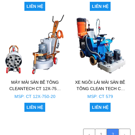
LIÊN HỆ
LIÊN HỆ
MÁY MÀI SÀN BÊ TÔNG
XE NGỒI LÁI MÀI SÀN BÊ
CLEANTECH CT 12X-750-
TÔNG CLEAN TECH CT
20 (có trợ lực)
579
MSP: CT 12X-750-20
MSP: CT 579
LIÊN HỆ
LIÊN HỆ
‹
1
2
›