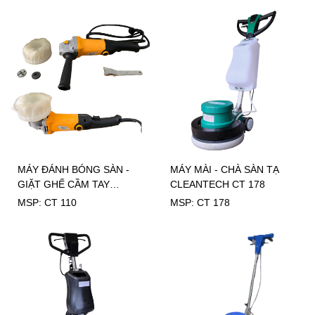
MÁY ĐÁNH BÓNG SÀN -
MÁY MÀI - CHÀ SÀN TẠ
GIẶT GHẾ CẦM TAY
CLEANTECH CT 178
CLEANTECH CT 110
MSP: CT 110
MSP: CT 178