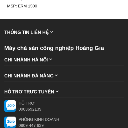
ERM 1500
MSP: ERM 1500
THÔNG TIN LIÊN HỆ
Máy chà sàn công nghiệp Hoàng Gia
CHI NHÁNH HÀ NỘI
CHI NHÁNH ĐÀ NẴNG
HỖ TRỢ TRỰC TUYẾN
HỖ TRỢ
0903692139
PHÒNG KINH DOANH
0909 447 639