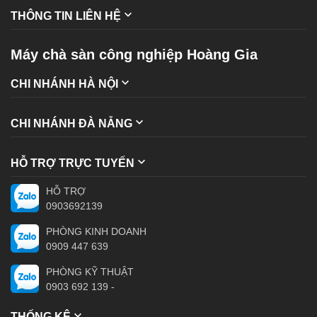
THÔNG TIN LIÊN HỆ
Máy chà sàn công nghiệp Hoàng Gia
CHI NHÁNH HÀ NỘI
CHI NHÁNH ĐÀ NẴNG
HỖ TRỢ TRỰC TUYẾN
HỖ TRỢ
0903692139
PHÒNG KINH DOANH
0909 447 639
PHÒNG KỸ THUẬT
0903 692 139 -
THỐNG KÊ