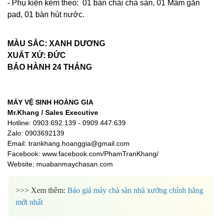
- Phụ kiện kèm theo: 01 bàn chải chà sàn, 01 Mâm gắn
pad, 01 bàn hút nước.
MÀU SẮC: XANH DƯƠNG
XUẤT XỨ: ĐỨC
BẢO HÀNH 24 THÁNG
MÁY VỆ SINH HOÀNG GIA
Mr.Khang / Sales Executive
Hotline: 0903.692.139 - 0909.447.639
Zalo: 0903692139
Email:
trankhang.hoanggia@gmail.com
Facebook: www.facebook.com/PhamTranKhang/
Website: muabanmaychasan.com
>>> Xem thêm:
Báo giá
máy chà sàn nhà xưởng
chính hãng
mới nhất